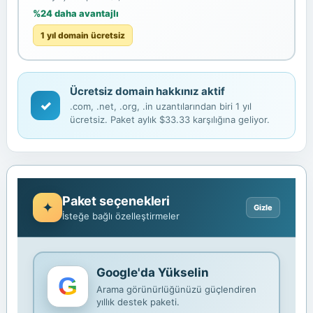
%24 daha avantajlı
1 yıl domain ücretsiz
Ücretsiz domain hakkınız aktif
✓
.com, .net, .org, .in uzantılarından biri 1 yıl
ücretsiz. Paket aylık $33.33 karşılığına geliyor.
Paket seçenekleri
İsteğe bağlı özelleştirmeler
Google'da Yükselin
Arama görünürlüğünüzü güçlendiren
yıllık destek paketi.