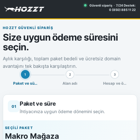
Güvenli sipariş · 7/24 Destek:
0 (850) 885 11 22
HOZZT GÜVENLİ SİPARİŞ
Size uygun ödeme süresini
seçin.
Aylık karşılığı, toplam paket bedeli ve ücretsiz domain
avantajını tek bakışta karşılaştırın.
1
2
3
Paket ve süre
Alan adı
Hesap ve ödeme
Paket ve süre
01
İhtiyacınıza uygun ödeme dönemini seçin.
SEÇİLİ PAKET
Makro Mağaza