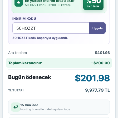
%50
En yüksek indirim fırsatı aktif
★
50HOZZT kodu · $200.00 kazanç
İNDİRİM
İNDIRIM KODU
Uygula
50HOZZT kodu başarıyla uygulandı.
Ara toplam
$401.98
Toplam kazancınız
−$200.00
$201.98
Bugün ödenecek
9,977.79 TL
TL TUTARI
15 Gün İade
↩
Hosting hizmetlerinde koşulsuz iade