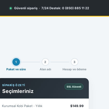
Güvenli sipariş · 7/24 Destek: 0 (850) 885 11 22
1
2
3
Paket ve süre
Alan adı
Hesap ve ödeme
SİPARİŞ ÖZETİ
SSL Güvenli
Seçimleriniz
Kurumsal Kobi Paket · Yıllık
$149.99