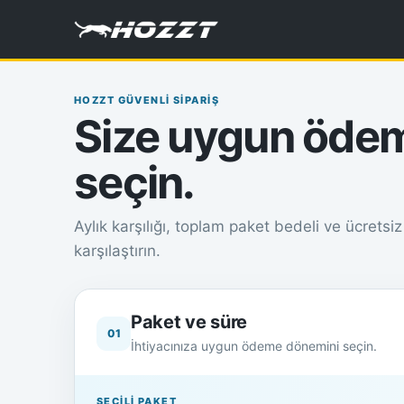
HOZZT GÜVENLİ SİPARİŞ
Size uygun ödem
seçin.
Aylık karşılığı, toplam paket bedeli ve ücretsi
karşılaştırın.
Paket ve süre
01
İhtiyacınıza uygun ödeme dönemini seçin.
SEÇİLİ PAKET