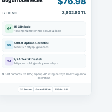
$76.98
Bugün ödenecek
3,802.80 TL
TL TUTARI
15 Gün İade
↩
Hosting hizmetlerinde koşulsuz iade
%99.9 Uptime Garantisi
99
Kesintisiz altyapı güvencesi
7/24 Teknik Destek
24
İhtiyacınız olduğunda yanınızdayız
🔒
Kart numarası ve CVV, sipariş API isteğine veya Hozzt loglarına
eklenmez.
3D Secure
Garanti BBVA
256-bit SSL