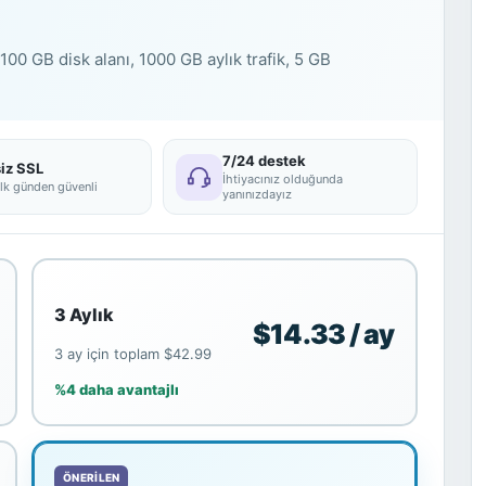
100 GB disk alanı, 1000 GB aylık trafik, 5 GB
7/24 destek
iz SSL
İhtiyacınız olduğunda
ilk günden güvenli
yanınızdayız
3 Aylık
$14.33 / ay
3 ay için toplam $42.99
%4 daha avantajlı
ÖNERILEN