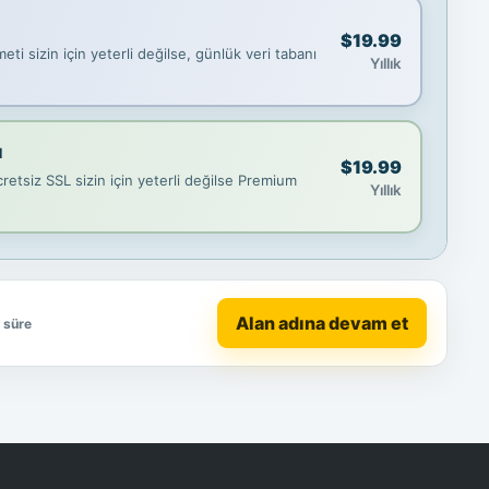
$19.99
ti sizin için yeterli değilse, günlük veri tabanı
Yıllık
ı
$19.99
etsiz SSL sizin için yeterli değilse Premium
Yıllık
Alan adına devam et
e süre