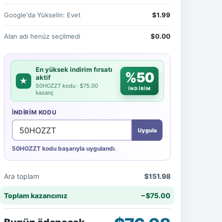
Google'da Yükselin: Evet
$1.99
Alan adı henüz seçilmedi
$0.00
En yüksek indirim fırsatı
%50
aktif
★
50HOZZT kodu · $75.00
İNDİRİM
kazanç
İNDIRIM KODU
Uygula
50HOZZT kodu başarıyla uygulandı.
Ara toplam
$151.98
Toplam kazancınız
−$75.00