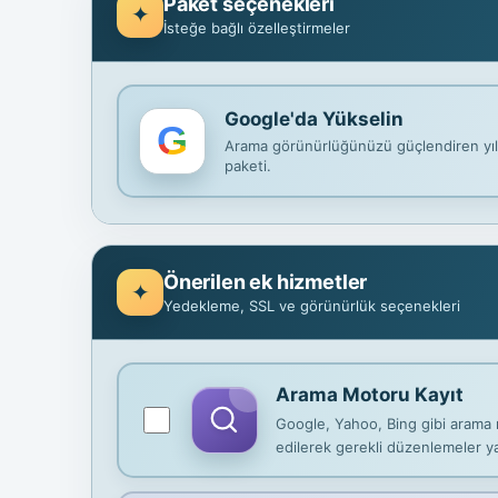
Paket seçenekleri
İsteğe bağlı özelleştirmeler
Google'da Yükselin
Arama görünürlüğünüzü güçlendiren yıl
paketi.
Önerilen ek hizmetler
Yedekleme, SSL ve görünürlük seçenekleri
Arama Motoru Kayıt
Google, Yahoo, Bing gibi arama mo
edilerek gerekli düzenlemeler yap