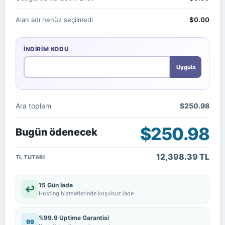
Alan adı henüz seçilmedi
$0.00
İNDIRIM KODU
Uygula
Ara toplam
$250.98
$250.98
Bugün ödenecek
12,398.39 TL
TL TUTARI
15 Gün İade
↩
Hosting hizmetlerinde koşulsuz iade
%99.9 Uptime Garantisi
99