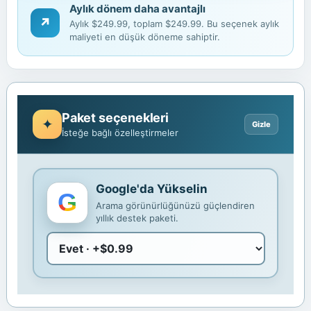
Aylık dönem daha avantajlı
↗
Aylık $249.99, toplam $249.99. Bu seçenek aylık
maliyeti en düşük döneme sahiptir.
Paket seçenekleri
İsteğe bağlı özelleştirmeler
Google'da Yükselin
Arama görünürlüğünüzü güçlendiren
yıllık destek paketi.