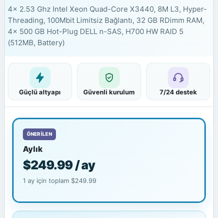
4x 2.53 Ghz Intel Xeon Quad-Core X3440, 8M L3, Hyper-
Threading, 100Mbit Limitsiz Bağlantı, 32 GB RDimm RAM,
4x 500 GB Hot-Plug DELL n-SAS, H700 HW RAID 5
(512MB, Battery)
Güçlü altyapı
Güvenli kurulum
7/24 destek
ÖNERILEN
Aylık
$249.99 / ay
1 ay için toplam $249.99