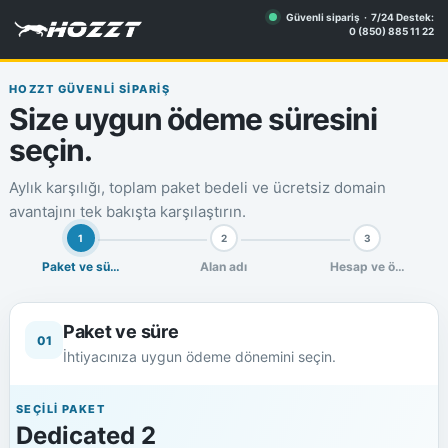
Güvenli sipariş · 7/24 Destek:
0 (850) 885 11 22
HOZZT GÜVENLİ SİPARİŞ
Size uygun ödeme süresini
seçin.
Aylık karşılığı, toplam paket bedeli ve ücretsiz domain
avantajını tek bakışta karşılaştırın.
1
2
3
Paket ve süre
Alan adı
Hesap ve ödeme
Paket ve süre
01
İhtiyacınıza uygun ödeme dönemini seçin.
SEÇİLİ PAKET
Dedicated 2